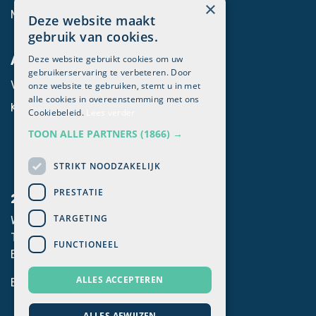
×
Marketing automation​
Deze website maakt
gebruik van cookies.
Deze website gebruikt cookies om uw
Algemeen
gebruikerservaring te verbeteren. Door
Voor Odoo partners
onze website te gebruiken, stemt u in met
alle cookies in overeenstemming met ons
Klanten login
Cookiebeleid.
Lees verder
TOON ALLE PARTNERS
(1866) →
STRIKT NOODZAKELIJK
PRESTATIE
2mprove
TARGETING
Westlaan 470, 8800 Roeselare
T. +32 051 62 33 06
FUNCTIONEEL
E. info@2mprove.be
ALLES ACCEPTEREN
BTW BE0792.345.389
ALLES AFWIJZEN