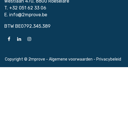
Westlaan 470, 8800 Roeselare
T. +32 051 62 33 06
E. info@2mprove.be
BTW BE0792.345.389
Copyright © 2mprove -
Algemene voorwaarden
-
Priva​cybeleid