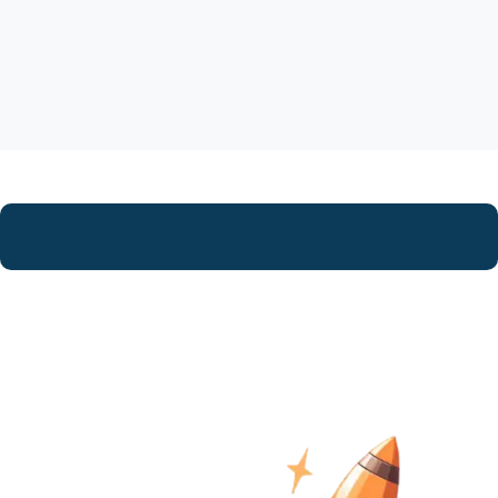
Ontdek hoe wij jouw project naar
een hoger niveau tillen!
Neem vandaag nog
contact
met ons op >