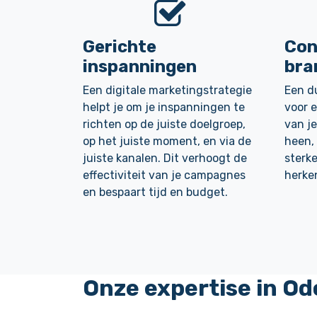
Gerichte
Con
inspanningen
bra
Een digitale marketingstrategie
Een du
helpt je om je inspanningen te
voor e
richten op de juiste doelgroep,
van je
Vorige
op het juiste moment, en via de
heen,
juiste kanalen. Dit verhoogt de
sterke
effectiviteit van je campagnes
herke
en bespaart tijd en budget.
Onze
expertise
in Od