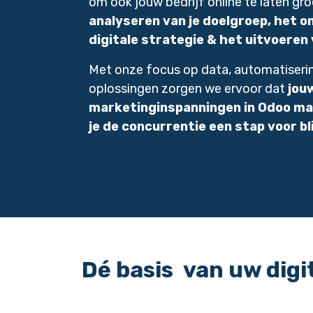
om ook jouw bedrijf online te laten gro
analyseren van je doelgroep, het o
digitale strategie & het uitvoere
Met onze focus op data, automatiseri
oplossingen zorgen we ervoor dat
jou
marketinginspanningen in Odoo ma
je de concurrentie een stap voor bl
Dé basis
van uw digi