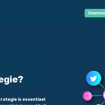
log
Cases
Odoo Quickstart
Jobs
Contact
Downloa
egie?
rategie is essentieel