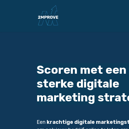
Overslaan naar inhoud
Home
Diensten
B
Scoren met een
sterke
digitale
marketing
strat
Een
krachtige digitale marketingst