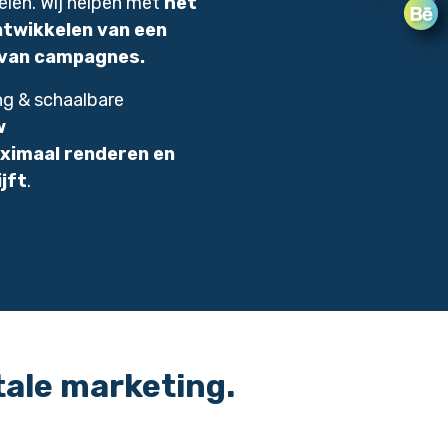
eien. Wij helpen met
het
ntwikkelen van een
n van campagnes.
ng & schaalbare
w
ximaal renderen
en
ijft
.
tale marketing.