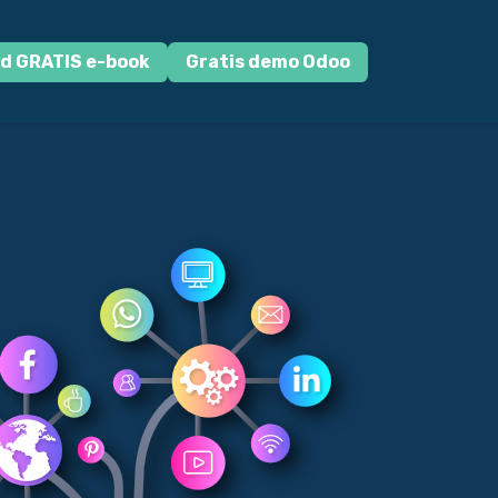
d GRATIS e-book
Gratis demo Odoo