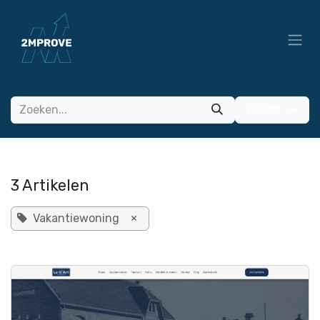
Overslaan naar inhoud
Cases
3 Artikelen
Vakantiewoning
×