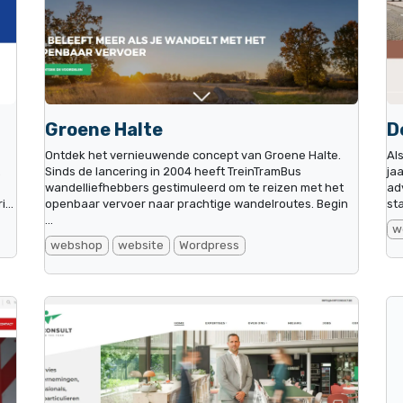
Groene Halte
D
Ontdek het vernieuwende concept van Groene Halte.
Al
.
Sinds de lancering in 2004 heeft TreinTramBus
ja
wandelliefhebbers gestimuleerd om te reizen met het
ad
...
openbaar vervoer naar prachtige wandelroutes. Begin
st
...
w
webshop
website
Wordpress