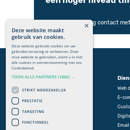
een hoger niveau til
Neem vandaag nog
contact
met
×
Deze website maakt
gebruik van cookies.
Deze website gebruikt cookies om uw
gebruikerservaring te verbeteren. Door
onze website te gebruiken, stemt u in met
alle cookies in overeenstemming met ons
Cookiebeleid.
Lees verder
TOON ALLE PARTNERS
(1866) →
Quick links
Dien
Startpagina
Web d
STRIKT NOODZAKELIJK
Blog
E-co
PRESTATIE
Cases
Custo
TARGETING
Odoo Quickstart
Digit
FUNCTIONEEL
Quickstart webshop
Email