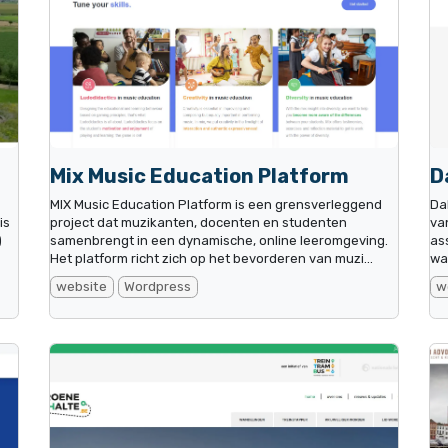
Mix Music Education Platform
D
MIX Music Education Platform is een grensverleggend
Da
is
project dat muzikanten, docenten en studenten
va
)
samenbrengt in een dynamische, online leeromgeving.
as
Het platform richt zich op het bevorderen van muzi...
wa
website
Wordpress
w