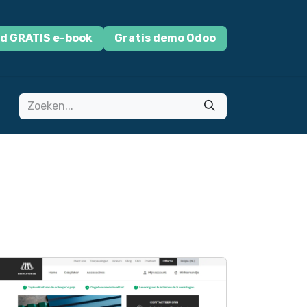
d GRATIS e-book
Gratis demo Odoo