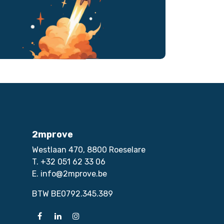
2mprove
Westlaan 470, 8800 Roeselare
T. +32 051 62 33 06
E. info@2mprove.be
BTW BE0792.345.389