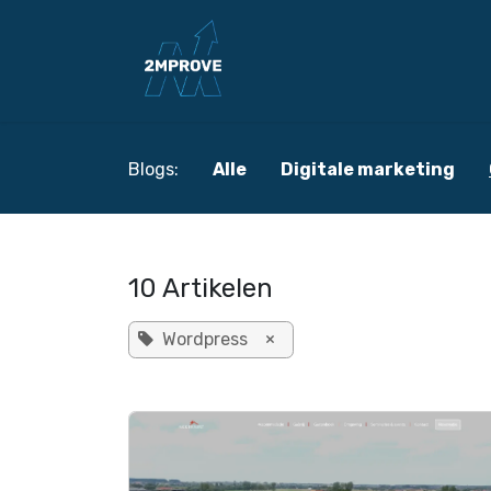
Overslaan naar inhoud
Home
Diensten
B
Blogs:
Alle
Digitale marketing
10 Artikelen
Wordpress
×