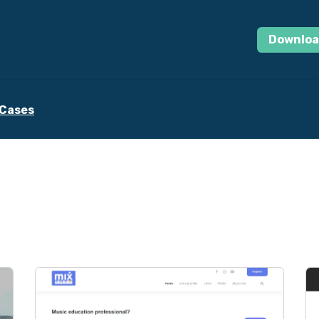
log
Cases
Odoo Quickstart
Jobs
Contact
Downloa
Cases