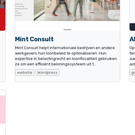
Mint Consult
A
Mint Consult helpt internationale bedrijven en andere
Op
e
werkgevers hun loonbeleid te optimaliseren. Hun
te
expertise in belastingrecht en loonfiscaliteit gebruiken
aa
ze om een efficiënt beloningssysteem uit t...
ac
website
Wordpress
g