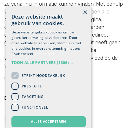
ze vanaf nu informatie kunnen vinden. Met behulp
×
van de 301-verwijzing of redirect worden alle
Deze website maakt
bezoekers omgeleid naar de juiste pagina,
gebruik van cookies.
daarnaast worden ook historische waarden
Deze website gebruikt cookies om uw
doorgegeven. Zorg ervoor dat u 301-redirect
gebruikerservaring te verbeteren. Door
gebruikt in plaats van 302-redirect. Dit heeft geen
onze website te gebruiken, stemt u in met
alle cookies in overeenstemming met ons
impact op bezoekers, maar de "tijdelijke
Cookiebeleid.
Lees verder
verhuizing-302 redirect" heeft wel invloed op de
TOON ALLE PARTNERS
(1866) →
vindbaarheid van uw site.
STRIKT NOODZAKELIJK
in
Digitale marketing
PRESTATIE
TARGETING
DEEL DEZE POST
FUNCTIONEEL
ALLES ACCEPTEREN