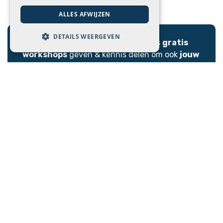
ALLES AFWIJZEN
DETAILS WEERGEVEN
Wist je dat... We op regelmatige basis
gratis
workshops
geven & kennis delen om ook
jouw
bedrijf digitaal naar een hoger niveau te
tillen.
Naar de events
Nood aan
expertise & ondersteuning
bij het
opzetten van Odoo of web ontwikkeling &
digitale marketing?
Contacteer ons!