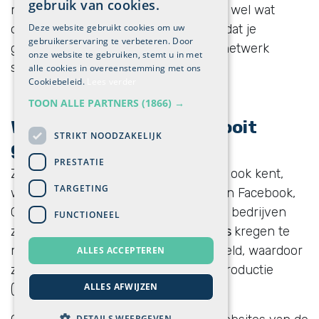
gebruik van cookies.
met persoonlijke gegevens. Dit kan je wel wat
Deze website gebruikt cookies om uw
omzeilen aan de hand van een
VPN
, dat je
gebruikerservaring te verbeteren. Door
gegevens die je via een onbeveiligd netwerk
onze website te gebruiken, stemt u in met
stuurt, beschermt.
alle cookies in overeenstemming met ons
Cookiebeleid.
Lees verder
TOON ALLE PARTNERS
(1866) →
Welke bedrijven werden ooit
STRIKT NOODZAKELIJK
gehackt?
PRESTATIE
Zeer veel grote bedrijven die je zeker ook kent,
TARGETING
werden ooit al gehackt. Denk maar aan Facebook,
Coca Cola, Uber … Maar ook Belgische bedrijven
FUNCTIONEEL
zoals
Duvel Moortgat
en
Sprimoglass
kregen te
maken met cyberaanvallen voor losgeld, waardoor
ALLES ACCEPTEREN
ze ook genoodzaakt waren om hun productie
ALLES AFWIJZEN
(grotendeels) stil te leggen.
DETAILS WEERGEVEN