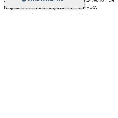
Onlangs werden ook verschillende websites van de
Belgische overheid aangevallen. Het MyGov
portaal, net als de website van het Waals
Parlement en meerdere Brusselse overheidssites,
ondergingen een
DDOS-aanval
. Hierbij versturen
de hackers zeer grote hoeveelheden
internetverkeer naar een website waardoor je die
niet meer kan bereiken.
Gelukkig wordt bij een
DDOS-aanval geen data gestolen
.
Lees hier meer
over de DDOS-aanval
.
Bijna de helft van de Belgische bedrijven kreeg de
afgelopen jaren te maken met hacking en
cybercriminaliteit
. Ervan uitgaan dat het jou wel
niet zal overkomen is dus niet echt de veilige
optie.