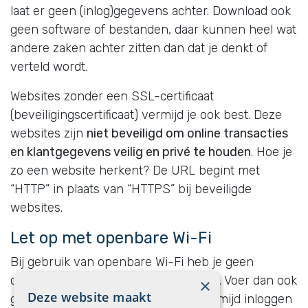
laat er geen (inlog)gegevens achter. Download ook
geen software of bestanden, daar kunnen heel wat
andere zaken achter zitten dan dat je denkt of
verteld wordt.
Websites zonder een SSL-certificaat
(beveiligingscertificaat) vermijd je ook best. Deze
websites zijn
niet beveiligd om online transacties
en klantgegevens veilig en privé te houden
. Hoe je
zo een website herkent? De URL begint met
“HTTP” in plaats van “HTTPS” bij beveiligde
websites.
Let op met openbare Wi-Fi
Bij gebruik van openbare Wi-Fi heb je geen
controle over hoe die beveiligd wordt. Voer dan ook
×
Deze website maakt
geen financiële transacties uit en vermijd inloggen