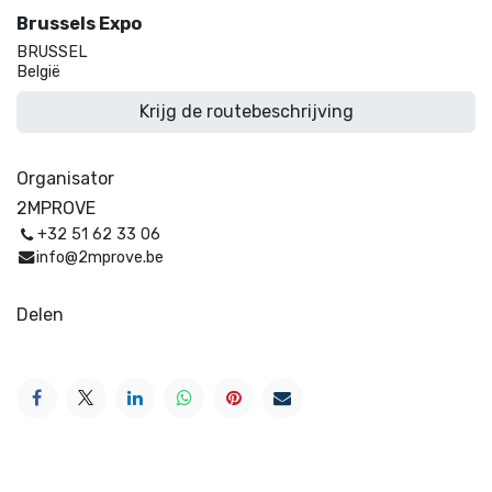
Brussels Expo
BRUSSEL
België
Krijg de routebeschrijving
Organisator
2MPROVE
+32 51 62 33 06
info@2mprove.be
Delen