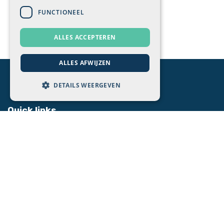
FUNCTIONEEL
ALLES ACCEPTEREN
ALLES AFWIJZEN
DETAILS WEERGEVEN
Quick links
Startpagina
Blog
Cases
Odoo Quickstart
Quickstart webshop
Quickstart website
Contact