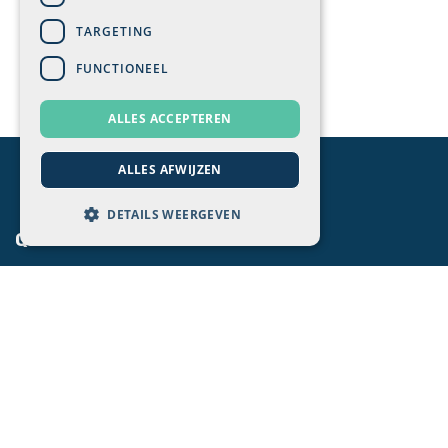
TARGETING
FUNCTIONEEL
ALLES ACCEPTEREN
ALLES AFWIJZEN
DETAILS WEERGEVEN
Quick links
Startpagina
Blog
Cases
Odoo Quickstart
Quickstart webshop
Quickstart website