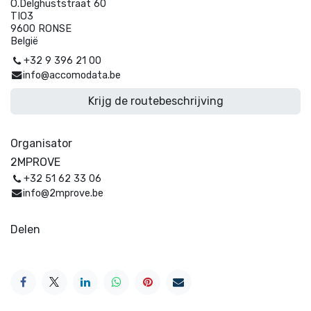
O.Delghuststraat 60
TIO3
9600 RONSE
België
+32 9 396 21 00
info@accomodata.be
Krijg de routebeschrijving
Organisator
2MPROVE
+32 51 62 33 06
info@2mprove.be
Delen