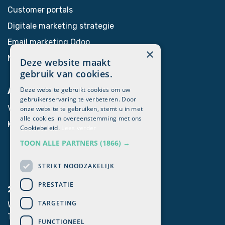
Customer portals
Digitale marketing strategie
Email marketing Odoo
×
Marketing automation​
Deze website maakt
gebruik van cookies.
Deze website gebruikt cookies om uw
Algemeen
gebruikerservaring te verbeteren. Door
Voor Odoo partners
onze website te gebruiken, stemt u in met
alle cookies in overeenstemming met ons
Klanten login
Cookiebeleid.
Lees verder
TOON ALLE PARTNERS
(1866) →
STRIKT NOODZAKELIJK
PRESTATIE
2mprove
TARGETING
Westlaan 470, 8800 Roeselare
T. +32 051 62 33 06
FUNCTIONEEL