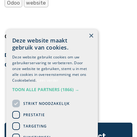
Odoo
website
×
ONZE BLOGS
Deze website maakt
gebruik van cookies.
Digitale marketing
Deze website gebruikt cookies om uw
gebruikerservaring te verbeteren. Door
Cases
onze website te gebruiken, stemt u in met
alle cookies in overeenstemming met ons
Cookiebeleid.
Lees verder
TOON ALLE PARTNERS
(1866) →
STRIKT NOODZAKELIJK
PRESTATIE
TARGETING
Ontdek hoe wij uw project