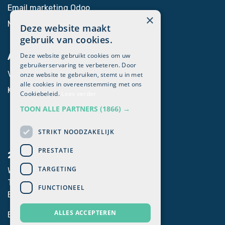
Email marketing Odoo
×
Marketing automation​
Deze website maakt
gebruik van cookies.
Deze website gebruikt cookies om uw
Algemeen
gebruikerservaring te verbeteren. Door
Voor Odoo partners
onze website te gebruiken, stemt u in met
alle cookies in overeenstemming met ons
Klanten login
Cookiebeleid.
Lees verder
TOON ALLE PARTNERS
(1866) →
STRIKT NOODZAKELIJK
PRESTATIE
2mprove
TARGETING
Westlaan 470, 8800 Roeselare
T. +32 051 62 33 06
FUNCTIONEEL
E. info@2mprove.be
ALLES ACCEPTEREN
BTW BE0792.345.389