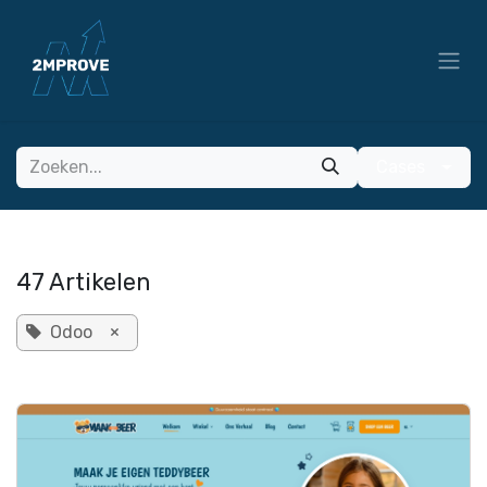
Overslaan naar inhoud
Cases
47 Artikelen
Odoo
×