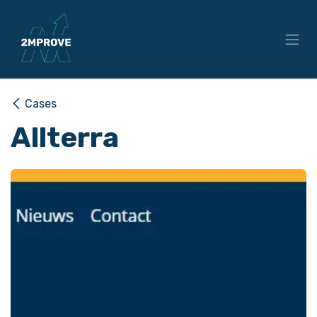
Overslaan naar inhoud
Cases
Allterra