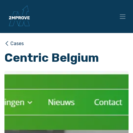
Overslaan naar inhoud
Cases
Centric Belgium