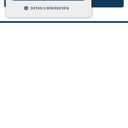
DETAILS WEERGEVEN
Quick links
Startpagina
Blog
Cases
Odoo Quickstart
Quickstart webshop
Quickstart website
Contact