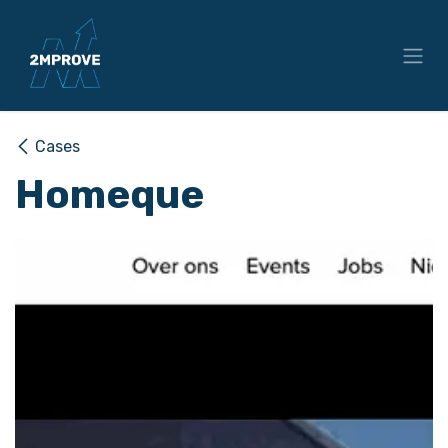
Overslaan naar inhoud
Cases
Homeque