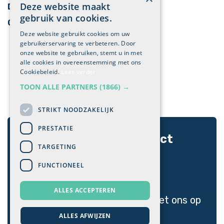
Deze website maakt
Digitale marketing
gebruik van cookies.
Cases
Deze website gebruikt cookies om uw
gebruikerservaring te verbeteren. Door
onze website te gebruiken, stemt u in met
alle cookies in overeenstemming met ons
Cookiebeleid.
Lees verder
TOON ALLE PARTNERS
(1866) →
STRIKT NOODZAKELIJK
PRESTATIE
Ontdek hoe wij uw project
TARGETING
naar
FUNCTIONEEL
een hoger niveau tillen!
ALLES ACCEPTEREN
Neem vandaag nog
contact
met ons op
>
ALLES AFWIJZEN