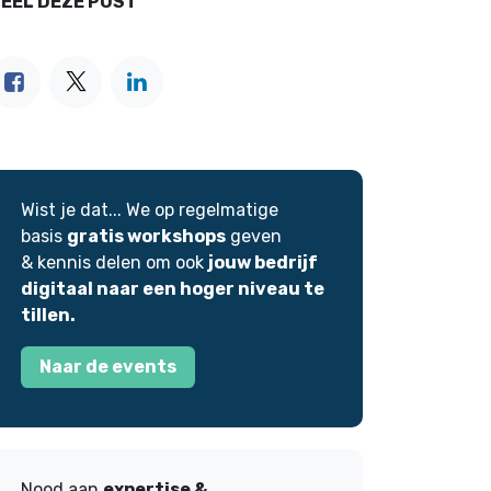
EEL DEZE POST
Wist je dat... We op regelmatige
basis
gratis workshops
geven
& kennis delen om ook
jouw bedrijf
digitaal naar een hoger niveau te
tillen.
Naar de events
Nood aan
expertise &