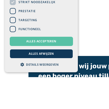
STRIKT NOODZAKELIJK
PRESTATIE
TARGETING
FUNCTIONEEL
ALLES ACCEPTEREN
ALLES AFWIJZEN
Ontdek hoe wij jouw 
DETAILS WEERGEVEN
een hoger niveau til
Neem vandaag nog
contact
met