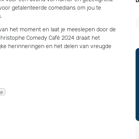
D
 voor getalenteerde comedians om jou te
s.
van het moment en laat je meeslepen door de
 Christophe Comedy Café 2024 draait het
ijke herinneringen en het delen van vreugde
op