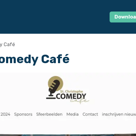
log
Cases
Odoo Quickstart
Jobs
Contact
Downloa
y Café
Comedy Café