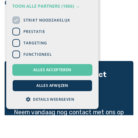
Cases
TOON ALLE PARTNERS
(1866) →
STRIKT NOODZAKELIJK
PRESTATIE
TARGETING
FUNCTIONEEL
ALLES ACCEPTEREN
Ontdek hoe wij uw project
naar
ALLES AFWIJZEN
een hoger niveau tillen!
DETAILS WEERGEVEN
Neem vandaag nog
contact
met ons op
>